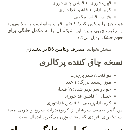
قهوه فوری: ۱ قاشق چای‌خوری
کره بادام: ۱ قاشق غذاخوری
یخ: سه قالب مکعبی
همه چیز را میکس کنید؛ کافئینِ قهوه متابولیسم را بالا می‌برد
و ترکیب چربی پایینِ این شیک، آن را به
مکمل خانگی برای
حجم خشک
تبدیل می‌کند.
بیشتر بخوانید:
مصرف ویتامین B6 در بدنسازی
نسخه چاق
کننده پرکالری
دو فنجان شیر پرچرب
موز رسیده بزرگ: ۱ عدد
جو دو سر پودر شده: ½ فنجان
عسل: ۱ قاشق غذاخوری
کره بادام‌زمینی: ۱ قاشق غذاخوری
این گینر طبیعی سرشار از کربوهیدرات سریع و چربی مفید
است؛ برای افرادی که
سخت وزن می‌گیرند
ایده‌آل است.