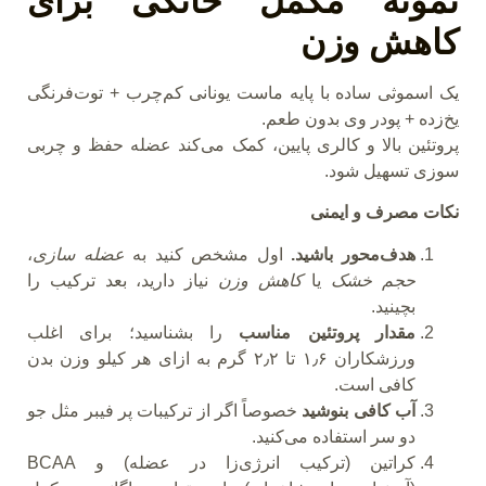
نمونه مکمل خانگی برای
کاهش وزن
یک اسموثی ساده با پایه ماست یونانی کم‌چرب + توت‌فرنگی
یخ‌زده + پودر وی بدون طعم.
پروتئین بالا و کالری پایین، کمک می‌کند عضله حفظ و چربی
سوزی تسهیل شود.
نکات مصرف و ایمنی
هدف‌محور باشید.
اول مشخص کنید به
عضله
سازی
،
حجم خشک
یا
کاهش وزن
نیاز دارید، بعد ترکیب را
بچینید.
مقدار پروتئین مناسب
را بشناسید؛ برای اغلب
ورزشکاران ۱٫۶ تا ۲٫۲ گرم به ازای هر کیلو وزن بدن
کافی است.
آب کافی بنوشید
خصوصاً اگر از ترکیبات پر فیبر مثل جو
دو سر استفاده می‌کنید.
کراتین (ترکیب انرژی‌زا در عضله) و BCAA