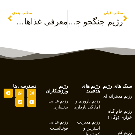
مطلب قبلی
مطلب بعدی
رژیم جنگجو چیست ؟
معرفی غذاهای ایرانی برای رژیم کتوژنیک
سبک های رژیم
رژیم های
رژیم
دسترسی ها
هدفمند
ورزشکاران
رژیم مدیترانه ای
رژیم باروری و
رژیم غذایی
آمادگی بارداری
بدنسازی
رژیم خام گیاه
خواری (وگان)
رژیم مدیریت
رژیم غذایی
استرس و
فوتبالیست
رژیم کم
کورتیزول