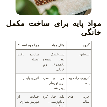
مواد پایه برای ساخت مکمل
خانگی
گروه
مثال مواد
چرا مهم است؟
پروتئین
شیرخشک،
سازنده بافت
پودر سفیده
عضله
تخم‌مرغ، ویِ
خانگی
کربوهیدرات پیچ
جو دو سر،
انرژی پایدار
یده
برنج‌قهوه‌ای
پودر شده
چربی های
دانه چیا، کره
حمایت از
سالم
بادام‌زمینی،
هورمون‌سازی
آووکادو